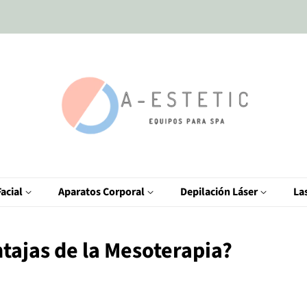
acial
Aparatos Corporal
Depilación Láser
La
ntajas de la Mesoterapia?